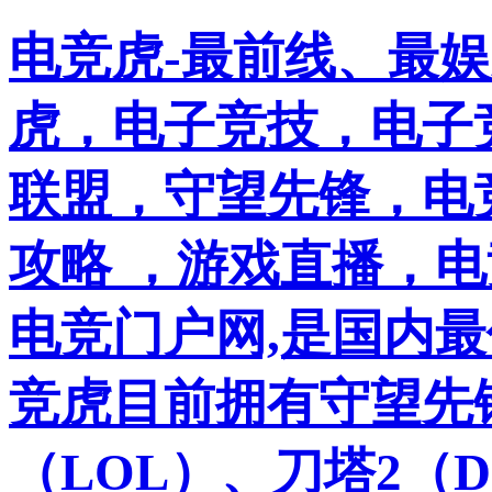
电竞虎-最前线、最
虎，电子竞技，电子竞
联盟，守望先锋，电
攻略 ，游戏直播，
电竞门户网,是国内
竞虎目前拥有守望先
（LOL）、刀塔2（