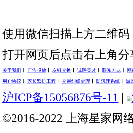
使用微信扫描上方二维码
打开网页后点击右上角分
关于我们
丨
广告投放
丨
友链交换
丨
诚聘英才
丨
联系方式
丨
网
用户协议
丨
家长监护工程
丨
交易纠纷处理
丨
防沉迷系统
丨
游
沪ICP备15056876号-11
|
©2016-2022 上海星