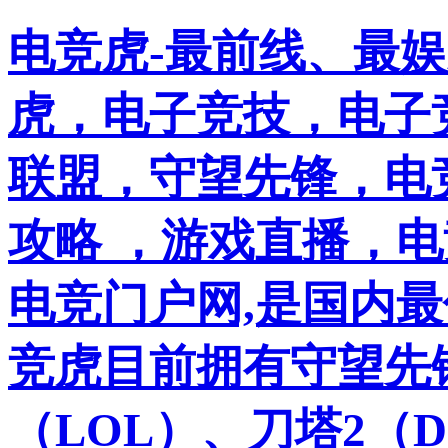
电竞虎-最前线、最
虎，电子竞技，电子竞
联盟，守望先锋，电
攻略 ，游戏直播，
电竞门户网,是国内
竞虎目前拥有守望先
（LOL）、刀塔2（