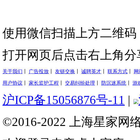
使用微信扫描上方二维码
打开网页后点击右上角分
关于我们
丨
广告投放
丨
友链交换
丨
诚聘英才
丨
联系方式
丨
网
用户协议
丨
家长监护工程
丨
交易纠纷处理
丨
防沉迷系统
丨
游
沪ICP备15056876号-11
|
©2016-2022 上海星