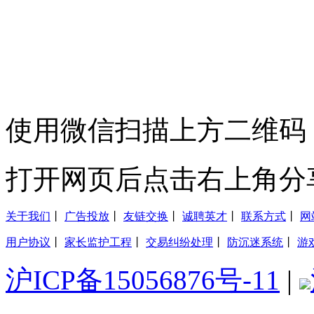
使用微信扫描上方二维码
打开网页后点击右上角分
关于我们
丨
广告投放
丨
友链交换
丨
诚聘英才
丨
联系方式
丨
网
用户协议
丨
家长监护工程
丨
交易纠纷处理
丨
防沉迷系统
丨
游
沪ICP备15056876号-11
|