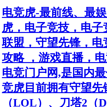
电竞虎-最前线、最
虎，电子竞技，电子竞
联盟，守望先锋，电
攻略 ，游戏直播，
电竞门户网,是国内
竞虎目前拥有守望先
（LOL）、刀塔2（