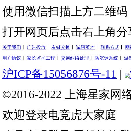
使用微信扫描上方二维码
打开网页后点击右上角分
关于我们
丨
广告投放
丨
友链交换
丨
诚聘英才
丨
联系方式
丨
网
用户协议
丨
家长监护工程
丨
交易纠纷处理
丨
防沉迷系统
丨
游
沪ICP备15056876号-11
|
©2016-2022 上海星
欢迎登录电竞虎大家庭