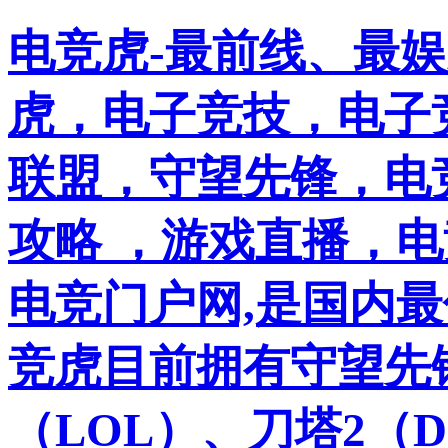
电竞虎-最前线、最
虎，电子竞技，电子竞
联盟，守望先锋，电
攻略 ，游戏直播，
电竞门户网,是国内
竞虎目前拥有守望先
（LOL）、刀塔2（