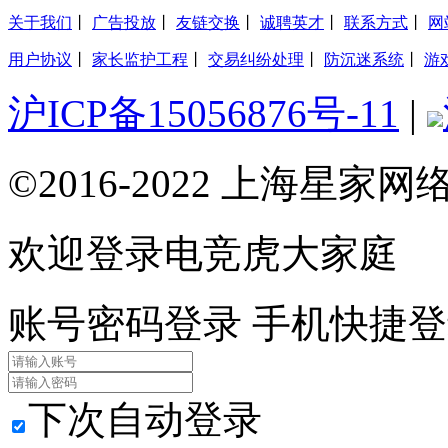
关于我们
丨
广告投放
丨
友链交换
丨
诚聘英才
丨
联系方式
丨
网
用户协议
丨
家长监护工程
丨
交易纠纷处理
丨
防沉迷系统
丨
游
沪ICP备15056876号-11
|
©2016-2022 上海星
欢迎登录电竞虎大家庭
账号密码登录
手机快捷登
下次自动登录