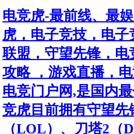
电竞虎-最前线、最
虎，电子竞技，电子竞
联盟，守望先锋，电
攻略 ，游戏直播，
电竞门户网,是国内
竞虎目前拥有守望先
（LOL）、刀塔2（