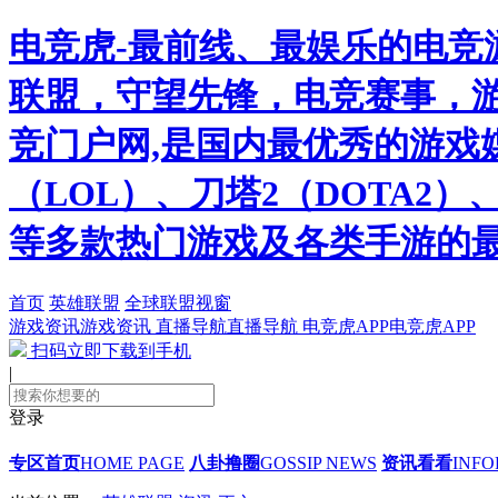
电竞虎-最前线、最娱乐的电竞
联盟，守望先锋，电竞赛事，游
竞门户网,是国内最优秀的游戏
（LOL）、刀塔2（DOTA2
等多款热门游戏及各类手游的
首页
英雄联盟
全球联盟视窗
游戏资讯
游戏资讯
直播导航
直播导航
电竞虎APP
电竞虎APP
扫码立即下载到手机
|
登录
专区首页
HOME PAGE
八卦撸圈
GOSSIP NEWS
资讯看看
INFO