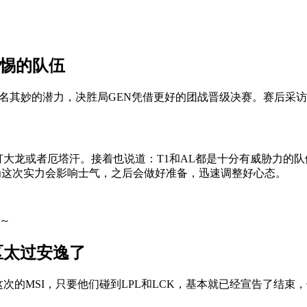
警惕的队伍
莫名其妙的潜力，决胜局GEN凭借更好的团战晋级决赛。赛后采访
偷打大龙或者厄塔汗。接着也说道：T1和AL都是十分有威胁力
的，因为这次实力会影响士气，之后会做好准备，迅速调整好心态。
赛～
区太过安逸了
的MSI，只要他们碰到LPL和LCK，基本就已经宣告了结束，但