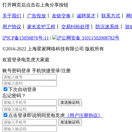
打开网页后点击右上角分享按钮
关于我们
丨
广告投放
丨
友链交换
丨
诚聘英才
丨
联系方式
丨
网
用户协议
丨
家长监护工程
丨
交易纠纷处理
丨
防沉迷系统
丨
游
沪ICP备15056876号-11
|
沪公网安备 31011502008782号
©2016-2022 上海星家网络科技有限公司 版权所有
欢迎登录电竞虎大家庭
账号密码登录
手机快捷登录/注册
下次自动登录
忘记密码？
发送验证码
点击登录即说明同意电竞虎
《用户注册协议》
发送验证码