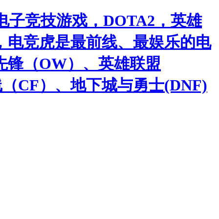
子竞技游戏，DOTA2，英雄
，电竞虎是最前线、最娱乐的电
先锋（OW）、英雄联盟
（CF）、地下城与勇士(DNF)