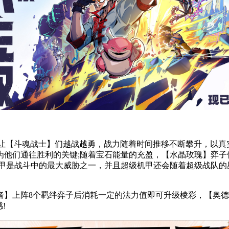
志让【斗魂战士】们越战越勇，战力随着时间推移不断攀升，以真
为他们通往胜利的关键;随着宝石能量的充盈，【水晶玫瑰】弈子
机甲是战斗中的最大威胁之一，并且超级机甲还会随着超级战队的
者】上阵8个羁绊弈子后消耗一定的法力值即可升级棱彩，【奥德
!