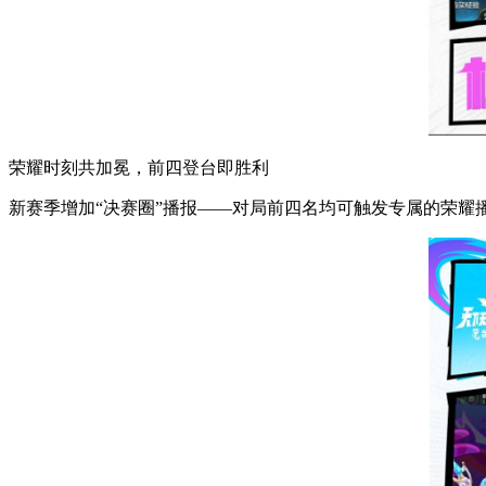
荣耀时刻共加冕，前四登台即胜利
新赛季增加“决赛圈”播报——对局前四名均可触发专属的荣耀