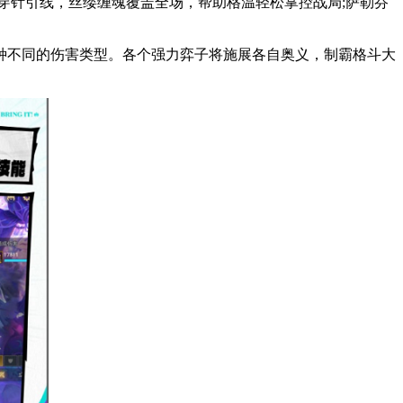
穿针引线，丝缕缠魂覆盖全场，帮助格温轻松掌控战局;萨勒芬
种不同的伤害类型。各个强力弈子将施展各自奥义，制霸格斗大