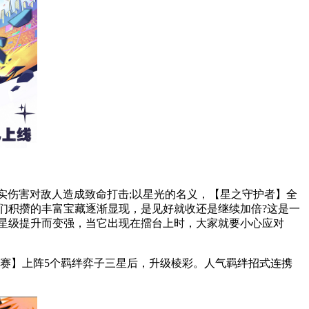
实伤害对敌人造成致命打击;以星光的名义，【星之守护者】全
们积攒的丰富宝藏逐渐显现，是见好就收还是继续加倍?这是一
星级提升而变强，当它出现在擂台上时，大家就要小心应对
赛】上阵5个羁绊弈子三星后，升级棱彩。人气羁绊招式连携