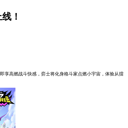
上线！
局即享高燃战斗快感，弈士将化身格斗家点燃小宇宙，体验从擂