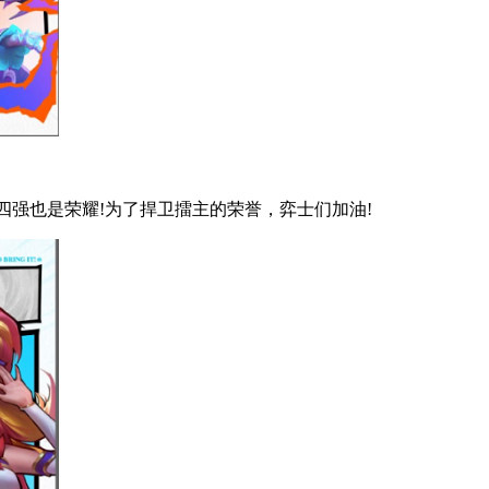
四强也是荣耀!为了捍卫擂主的荣誉，弈士们加油!