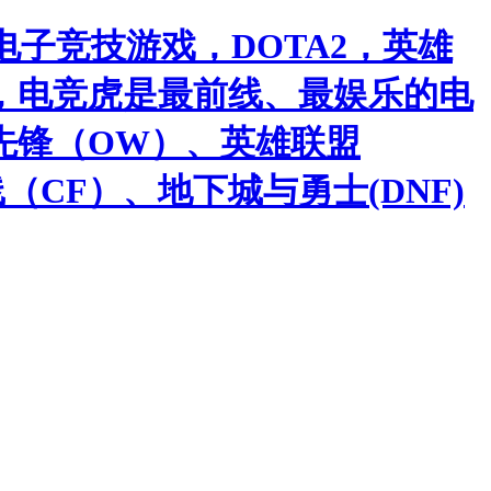
子竞技游戏，DOTA2，英雄
，电竞虎是最前线、最娱乐的电
先锋（OW）、英雄联盟
（CF）、地下城与勇士(DNF)