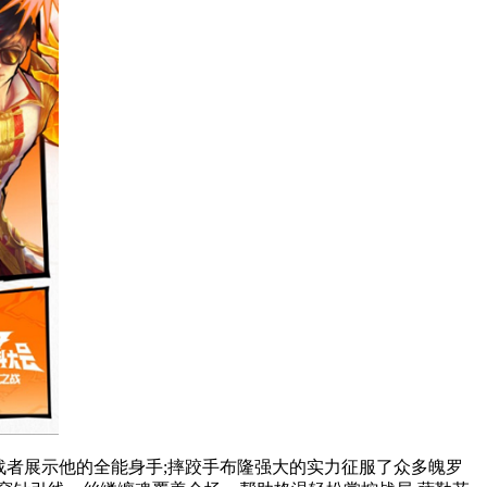
战者展示他的全能身手;摔跤手布隆强大的实力征服了众多魄罗