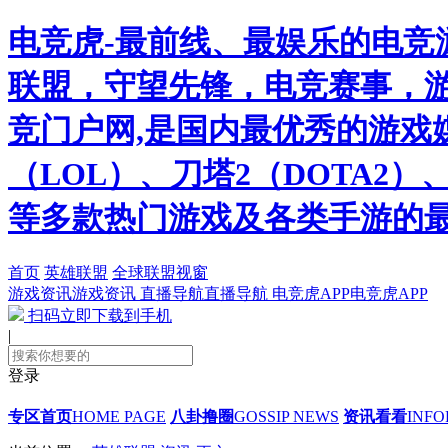
电竞虎-最前线、最娱乐的电竞
联盟，守望先锋，电竞赛事，游
竞门户网,是国内最优秀的游戏
（LOL）、刀塔2（DOTA2
等多款热门游戏及各类手游的
首页
英雄联盟
全球联盟视窗
游戏资讯
游戏资讯
直播导航
直播导航
电竞虎APP
电竞虎APP
扫码立即下载到手机
|
登录
专区首页
HOME PAGE
八卦撸圈
GOSSIP NEWS
资讯看看
INFO