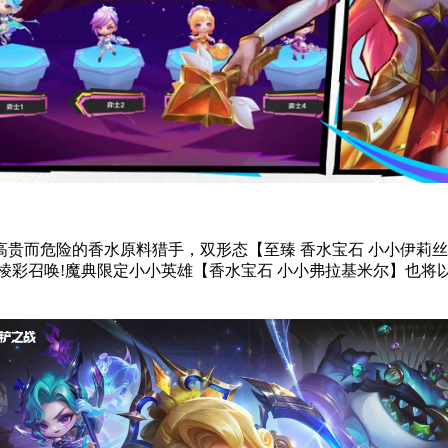
贵而危险的香水原料猎手，双形态【至臻 香水宝石 小小伊莉丝
】棱彩召唤!魔典限定小小英雄【香水宝石 小小弗拉基米尔】也将