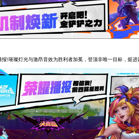
播报!璀璨灯光与激昂音效为胜利者加冕，登顶非唯一目标，挺进