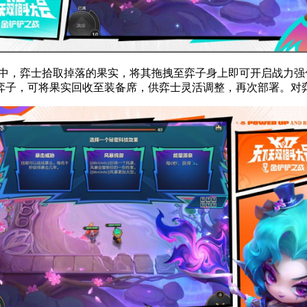
局中，弈士拾取掉落的果实，将其拖拽至弈子身上即可开启战力
弈子，可将果实回收至装备席，供弈士灵活调整，再次部署。对