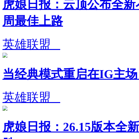
虎娘日报：云顶公布全新不
周最佳上路
英雄联盟
当经典模式重启在IG主
英雄联盟
虎娘日报：26.15版本全