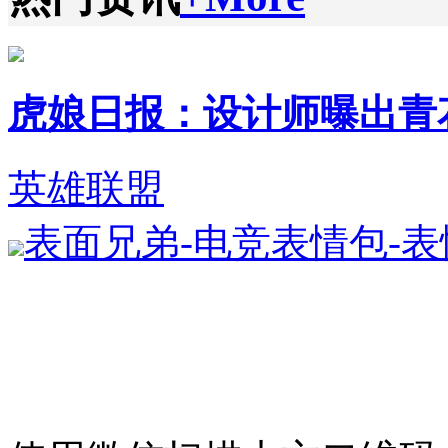
虎娘日报：设计师曝出青花瓷
英雄联盟
表面兄弟-电竞表情包-