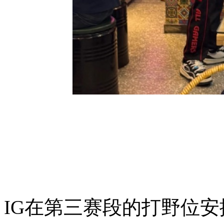
IG在第三赛段的打野位安