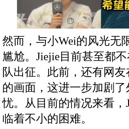
然而，与小Wei的风光无限
尴尬。Jiejie目前甚至
队出征。此前，还有网友在餐
的画面，这进一步加剧了
忧。从目前的情况来看，Ji
临着不小的困难。