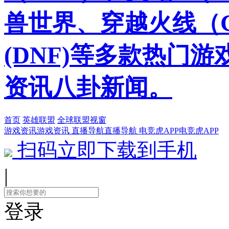
兽世界、穿越火线（
(DNF)等多款热门
资讯八卦新闻。
首页
英雄联盟
全球联盟视窗
游戏资讯
游戏资讯
直播导航
直播导航
电竞虎APP
电竞虎APP
扫码立即下载到手机
|
登录