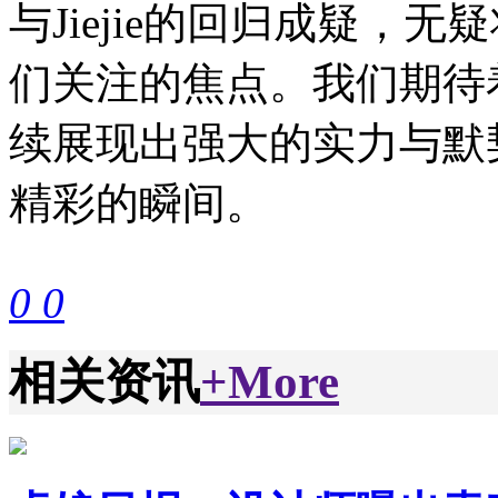
与Jiejie的回归成疑，
们关注的焦点。我们期待
续展现出强大的实力与默
精彩的瞬间。
0
0
相关资讯
+More