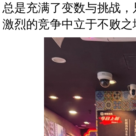
总是充满了变数与挑战，
激烈的竞争中立于不败之