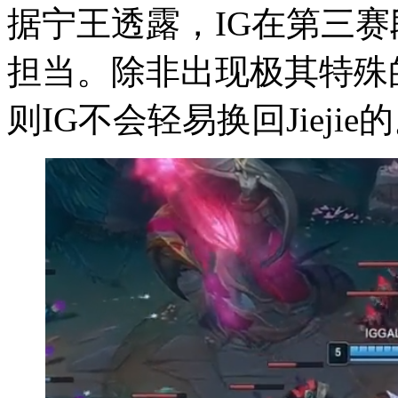
据宁王透露，IG在第三赛
担当。除非出现极其特殊
则IG不会轻易换回Jiejie