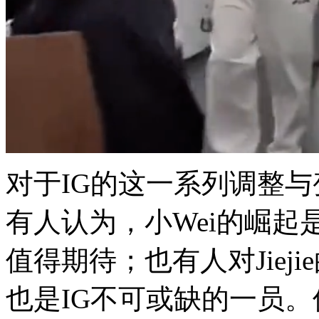
对于IG的这一系列调整
有人认为，小Wei的崛起
值得期待；也有人对Jiej
也是IG不可或缺的一员