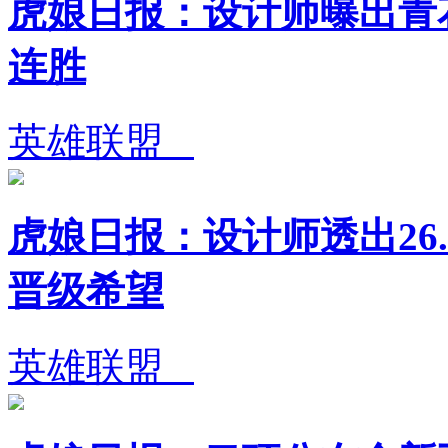
虎娘日报：设计师曝出青花
连胜
英雄联盟
虎娘日报：设计师透出26.
晋级希望
英雄联盟