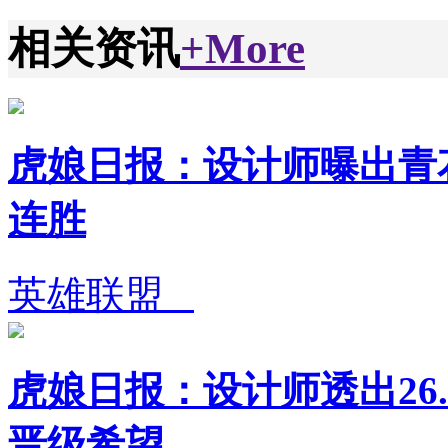
相关资讯
+More
虎娘日报：设计师曝出青花
连胜
英雄联盟
虎娘日报：设计师透出26.
晋级希望