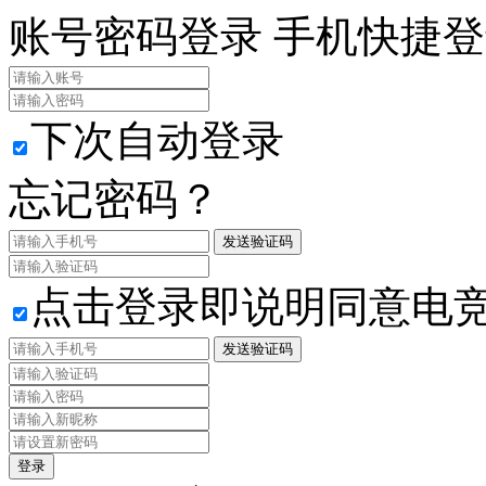
账号密码登录
手机快捷登
下次自动登录
忘记密码？
发送验证码
点击登录即说明同意电
发送验证码