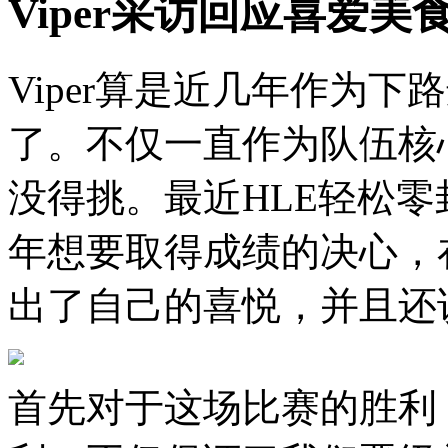
Viper采访回应喜爱
Viper算是近几年作为
了。不仅一直作为队伍核
没得挑。最近HLE轻松零
年想要取得成绩的决心，在
出了自己的喜悦，并且还
首先对于这场比赛的胜利，