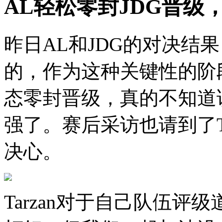
AL轻松零封JDG晋级，
昨日AL和JDG的对决结
的，作为这种关键性的阶
态零封晋级，真的不知道该
强了。赛后采访也请到了Tar
决心。
Tarzan对于自己队伍