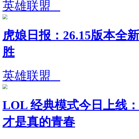
英雄联盟
虎娘日报：26.15版本全
胜
英雄联盟
LOL 经典模式今日上线：
才是真的青春