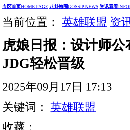
专区首页
HOME PAGE
八卦撸圈
GOSSIP NEWS
资讯看看
INFO
当前位置：
英雄联盟
资
虎娘日报：设计师公布2
JDG轻松晋级
2025年09月17日 17
关键词：
英雄联盟
收藏：