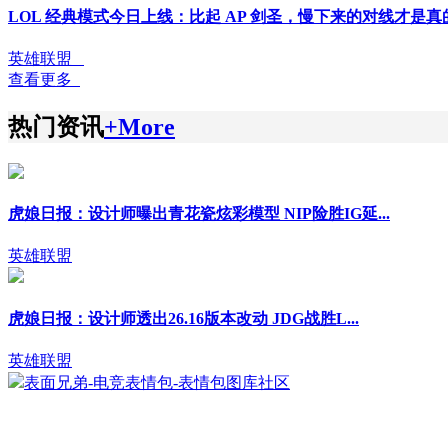
LOL 经典模式今日上线：比起 AP 剑圣，慢下来的对线才是真
英雄联盟
查看更多
热门资讯
+More
虎娘日报：设计师曝出青花瓷炫彩模型 NIP险胜IG延...
英雄联盟
虎娘日报：设计师透出26.16版本改动 JDG战胜L...
英雄联盟
表面兄弟-电竞表情包-表情包图库社区