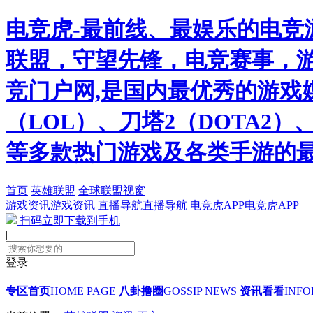
电竞虎-最前线、最娱乐的电竞
联盟，守望先锋，电竞赛事，游
竞门户网,是国内最优秀的游戏
（LOL）、刀塔2（DOTA2
等多款热门游戏及各类手游的
首页
英雄联盟
全球联盟视窗
游戏资讯
游戏资讯
直播导航
直播导航
电竞虎APP
电竞虎APP
扫码立即下载到手机
|
登录
专区首页
HOME PAGE
八卦撸圈
GOSSIP NEWS
资讯看看
INFO