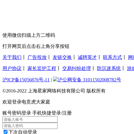
使用微信扫描上方二维码
打开网页后点击右上角分享按钮
关于我们
丨
广告投放
丨
友链交换
丨
诚聘英才
丨
联系方式
丨
网
用户协议
丨
家长监护工程
丨
交易纠纷处理
丨
防沉迷系统
丨
游
沪ICP备15056876号-11
|
沪公网安备 31011502008782号
©2016-2022 上海星家网络科技有限公司 版权所有
欢迎登录电竞虎大家庭
账号密码登录
手机快捷登录/注册
下次自动登录