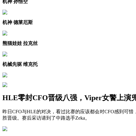
机神 孙悟空
机神 德莱厄斯
熊猫娃娃 拉克丝
机械先驱 维克托
HLE零封CFO晋级八强，Viper女警上演
昨日CFO与HLE的对决，看过比赛的应该都会对CFO感到可
胜晋级。赛后采访请到了中路选手Zeka。