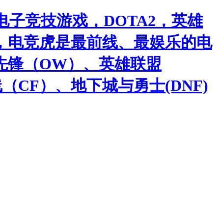
子竞技游戏，DOTA2，英雄
，电竞虎是最前线、最娱乐的电
先锋（OW）、英雄联盟
（CF）、地下城与勇士(DNF)