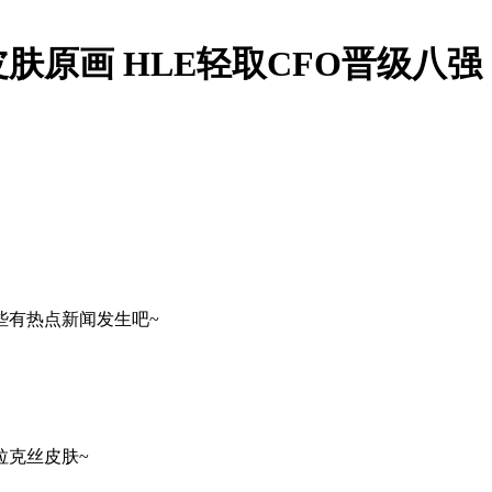
原画 HLE轻取CFO晋级八强
些有热点新闻发生吧~
拉克丝皮肤~