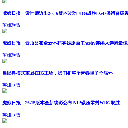
虎娘日报：设计师透出26.16版本改动 JDG战胜LGD保留晋级
英雄联盟
虎娘日报：云顶公布全新不朽英雄原画 Theshy连续入选周最
英雄联盟
当经典模式重启在IG主场，我们和整个青春撞了个满怀
英雄联盟
虎娘日报：26.15版本全新臻彩公布 NIP碾压零封WBG取胜
英雄联盟