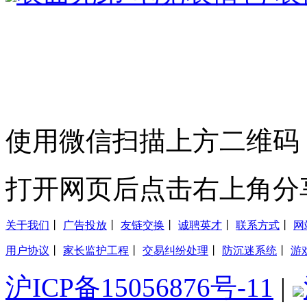
使用微信扫描上方二维码
打开网页后点击右上角分
关于我们
丨
广告投放
丨
友链交换
丨
诚聘英才
丨
联系方式
丨
网
用户协议
丨
家长监护工程
丨
交易纠纷处理
丨
防沉迷系统
丨
游
沪ICP备15056876号-11
|