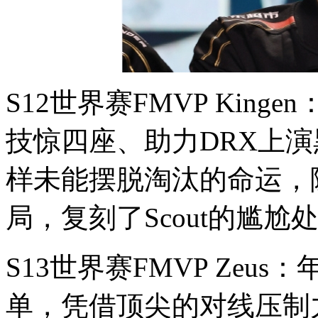
S12世界赛FMVP Kin
技惊四座、助力DRX上
样未能摆脱淘汰的命运，
局，复刻了Scout的尴尬
S13世界赛FMVP Zeu
单，凭借顶尖的对线压制