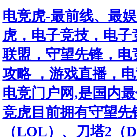
电竞虎-最前线、最
虎，电子竞技，电子竞
联盟，守望先锋，电
攻略 ，游戏直播，
电竞门户网,是国内
竞虎目前拥有守望先
（LOL）、刀塔2（