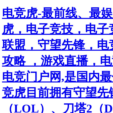
电竞虎-最前线、最
虎，电子竞技，电子竞
联盟，守望先锋，电
攻略 ，游戏直播，
电竞门户网,是国内
竞虎目前拥有守望先
（LOL）、刀塔2（