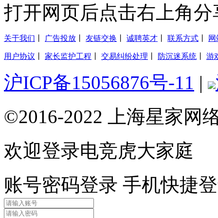
打开网页后点击右上角分
关于我们
丨
广告投放
丨
友链交换
丨
诚聘英才
丨
联系方式
丨
网
用户协议
丨
家长监护工程
丨
交易纠纷处理
丨
防沉迷系统
丨
游
沪ICP备15056876号-11
|
©2016-2022 上海星
欢迎登录电竞虎大家庭
账号密码登录
手机快捷登