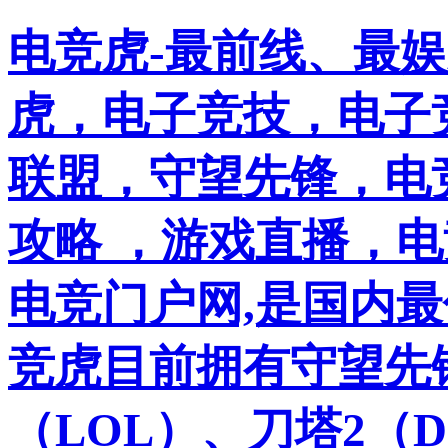
电竞虎-最前线、最
虎，电子竞技，电子竞
联盟，守望先锋，电
攻略 ，游戏直播，
电竞门户网,是国内
竞虎目前拥有守望先
（LOL）、刀塔2（