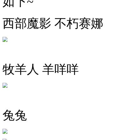
如下~
西部魔影 不朽赛娜
牧羊人 羊咩咩
兔兔