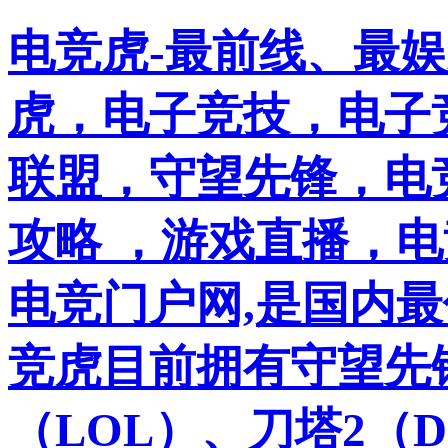
电竞虎-最前线、最
虎，电子竞技，电子竞
联盟，守望先锋，电
攻略 ，游戏直播，
电竞门户网,是国内
竞虎目前拥有守望先
（LOL）、刀塔2（