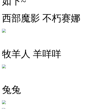
如下~
西部魔影 不朽赛娜
牧羊人 羊咩咩
兔兔