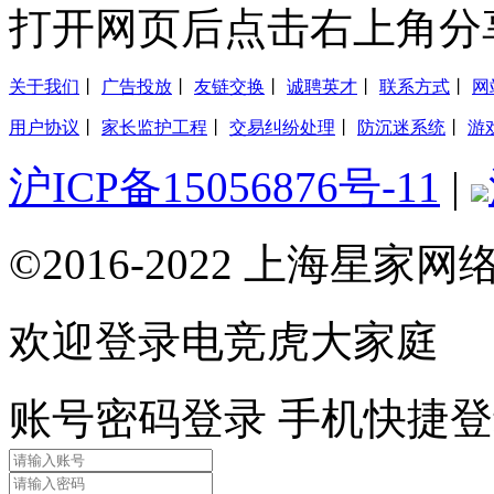
打开网页后点击右上角分
关于我们
丨
广告投放
丨
友链交换
丨
诚聘英才
丨
联系方式
丨
网
用户协议
丨
家长监护工程
丨
交易纠纷处理
丨
防沉迷系统
丨
游
沪ICP备15056876号-11
|
©2016-2022 上海星
欢迎登录电竞虎大家庭
账号密码登录
手机快捷登