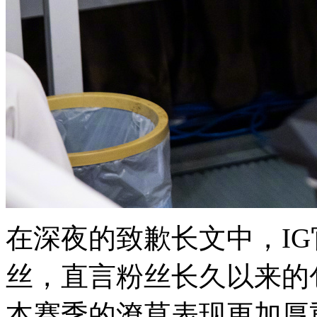
在深夜的致歉长文中，I
丝，直言粉丝长久以来的
本赛季的潦草表现更加厚