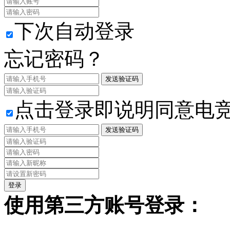
下次自动登录
忘记密码？
发送验证码
点击登录即说明同意电
发送验证码
使用第三方账号登录：