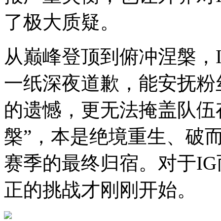
了极大质疑。
从巅峰登顶到俯冲涅槃，
一纸深夜道歉，能安抚粉
的遗憾，更无法掩盖队伍
槃”，本是绝境重生、破
赛季的最终归宿。对于I
正的挑战才刚刚开始。