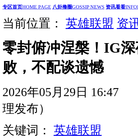
专区首页
HOME PAGE
八卦撸圈
GOSSIP NEWS
资讯看看
INFO
当前位置：
英雄联盟
资
零封俯冲涅槃！IG
败，不配谈遗憾
2026年05月29日 1
理发布）
关键词：
英雄联盟