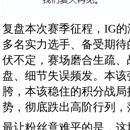
复盘本次赛季征程，IG
多名实力选手、备受期待
伏不定，赛场磨合生疏、
盘、细节失误频发。本该
胯，本该稳住的积分战局
势，彻底跌出高阶行列，
最让粉丝意难平的是，这