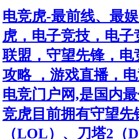
电竞虎-最前线、最
虎，电子竞技，电子竞
联盟，守望先锋，电
攻略 ，游戏直播，
电竞门户网,是国内
竞虎目前拥有守望先
（LOL）、刀塔2（