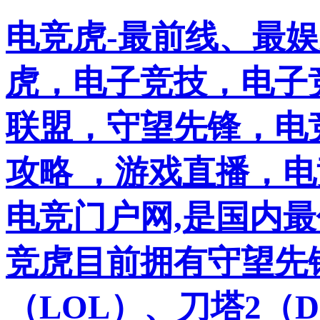
电竞虎-最前线、最
虎，电子竞技，电子竞
联盟，守望先锋，电
攻略 ，游戏直播，
电竞门户网,是国内
竞虎目前拥有守望先
（LOL）、刀塔2（