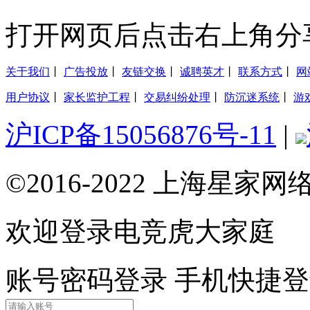
打开网页后点击右上角分
关于我们
丨
广告投放
丨
友链交换
丨
诚聘英才
丨
联系方式
丨
网
用户协议
丨
家长监护工程
丨
交易纠纷处理
丨
防沉迷系统
丨
游
沪ICP备15056876号-11
|
©2016-2022 上海星
欢迎登录电竞虎大家庭
账号密码登录
手机快捷登