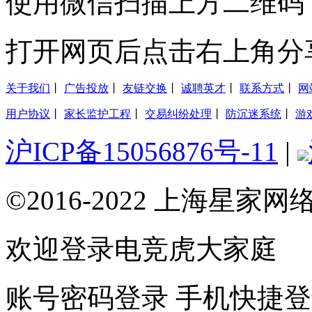
使用微信扫描上方二维码
打开网页后点击右上角分
关于我们
丨
广告投放
丨
友链交换
丨
诚聘英才
丨
联系方式
丨
网
用户协议
丨
家长监护工程
丨
交易纠纷处理
丨
防沉迷系统
丨
游
沪ICP备15056876号-11
|
©2016-2022 上海星
欢迎登录电竞虎大家庭
账号密码登录
手机快捷登