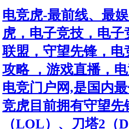
电竞虎-最前线、最
虎，电子竞技，电子竞
联盟，守望先锋，电
攻略 ，游戏直播，
电竞门户网,是国内
竞虎目前拥有守望先
（LOL）、刀塔2（