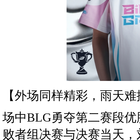
【外场同样精彩，雨天难
场中BLG勇夺第二赛段
败者组决赛与决赛当天，刘青