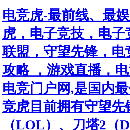
电竞虎-最前线、最
虎，电子竞技，电子竞
联盟，守望先锋，电
攻略 ，游戏直播，
电竞门户网,是国内
竞虎目前拥有守望先
（LOL）、刀塔2（