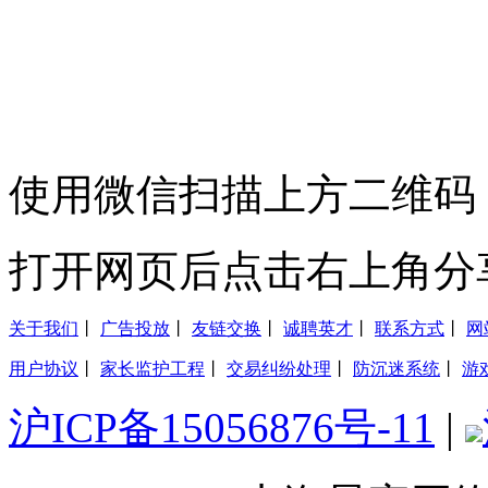
使用微信扫描上方二维码
打开网页后点击右上角分
关于我们
丨
广告投放
丨
友链交换
丨
诚聘英才
丨
联系方式
丨
网
用户协议
丨
家长监护工程
丨
交易纠纷处理
丨
防沉迷系统
丨
游
沪ICP备15056876号-11
|