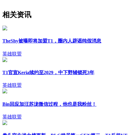
相关资讯
TheShy被曝即将加盟T1，圈内人辟谣纯假消息
英雄联盟
T1官宣Keria续约至2029，中下野辅锁死3年
英雄联盟
Bin回应加汪苏泷微信过程，他也是我粉丝！
英雄联盟