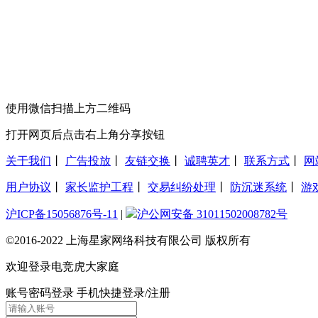
使用微信扫描上方二维码
打开网页后点击右上角分享按钮
关于我们
丨
广告投放
丨
友链交换
丨
诚聘英才
丨
联系方式
丨
网
用户协议
丨
家长监护工程
丨
交易纠纷处理
丨
防沉迷系统
丨
游
沪ICP备15056876号-11
|
沪公网安备 31011502008782号
©2016-2022 上海星家网络科技有限公司 版权所有
欢迎登录电竞虎大家庭
账号密码登录
手机快捷登录/注册