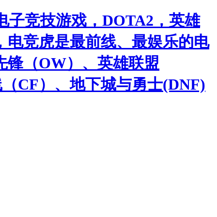
子竞技游戏，DOTA2，英雄
，电竞虎是最前线、最娱乐的电
先锋（OW）、英雄联盟
（CF）、地下城与勇士(DNF)