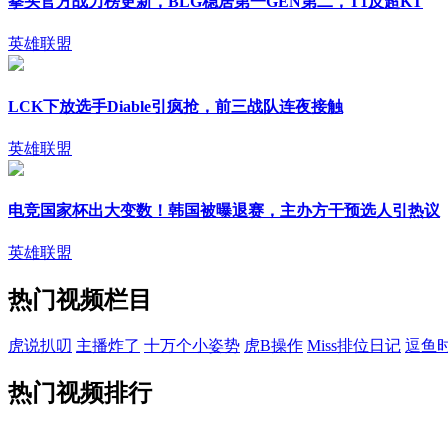
拳头官方战力榜更新，BLG稳居第一GEN第二，T1反超KT
英雄联盟
LCK下放选手Diable引疯抢，前三战队连夜接触
英雄联盟
电竞国家杯出大变数！韩国被曝退赛，主办方干预选人引热议
英雄联盟
热门视频栏目
虎说扒叨
主播炸了
十万个小姿势
虎B操作
Miss排位日记
逗鱼
热门视频排行