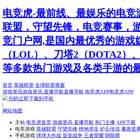
电竞虎-最前线、最娱乐的电竞
联盟，守望先锋，电竞赛事，游
竞门户网,是国内最优秀的游戏
（LOL）、刀塔2（DOTA2
等多款热门游戏及各类手游的
首页
英雄联盟
全球联盟视窗
游戏资讯
游戏资讯
直播导航
直播导航
电竞虎APP
电竞虎APP
扫码立即下载到手机
|
网站地图
主站
电竞虎首页
游戏资讯
直播导航
热门主播
APP下载
电竞游戏
英雄联盟
守望先锋
绝地求生
炉石传说
魔兽世
手机游戏
球球大作战
皇室战争
王者荣耀
阴阳师