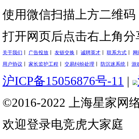
使用微信扫描上方二维码
打开网页后点击右上角分
关于我们
丨
广告投放
丨
友链交换
丨
诚聘英才
丨
联系方式
丨
网
用户协议
丨
家长监护工程
丨
交易纠纷处理
丨
防沉迷系统
丨
游
沪ICP备15056876号-11
|
©2016-2022 上海星
欢迎登录电竞虎大家庭