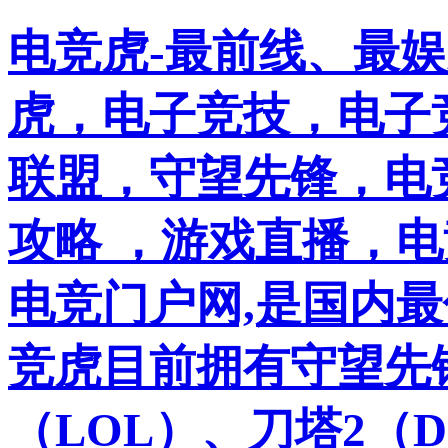
电竞虎-最前线、最
虎，电子竞技，电子竞
联盟，守望先锋，电
攻略 ，游戏直播，
电竞门户网,是国内
竞虎目前拥有守望先
（LOL）、刀塔2（