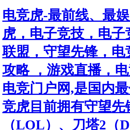
电竞虎-最前线、最
虎，电子竞技，电子竞
联盟，守望先锋，电
攻略 ，游戏直播，
电竞门户网,是国内
竞虎目前拥有守望先
（LOL）、刀塔2（