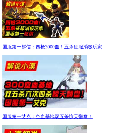
国服第一赵信：四枪3000血！五杀征服消极玩家
国服第一艾克：空血基地双五杀惊天翻盘！