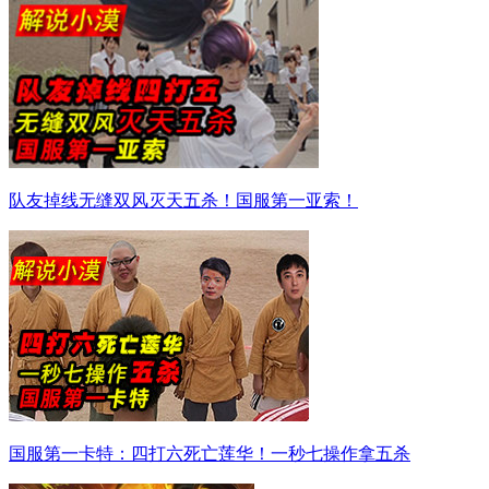
队友掉线无缝双风灭天五杀！国服第一亚索！
国服第一卡特：四打六死亡莲华！一秒七操作拿五杀