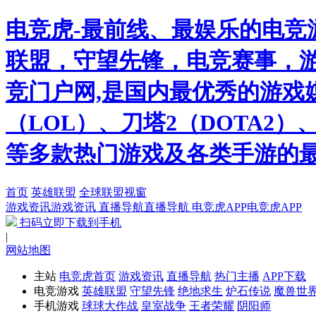
电竞虎-最前线、最娱乐的电竞
联盟，守望先锋，电竞赛事，游
竞门户网,是国内最优秀的游戏
（LOL）、刀塔2（DOTA2
等多款热门游戏及各类手游的
首页
英雄联盟
全球联盟视窗
游戏资讯
游戏资讯
直播导航
直播导航
电竞虎APP
电竞虎APP
扫码立即下载到手机
|
网站地图
主站
电竞虎首页
游戏资讯
直播导航
热门主播
APP下载
电竞游戏
英雄联盟
守望先锋
绝地求生
炉石传说
魔兽世
手机游戏
球球大作战
皇室战争
王者荣耀
阴阳师