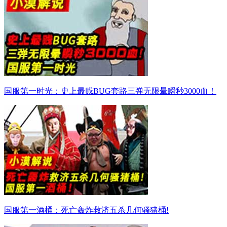
国服第一时光：史上最贱BUG套路三弹无限晕瞬秒3000血！
国服第一酒桶：死亡轰炸救济五杀几何骚猪桶!