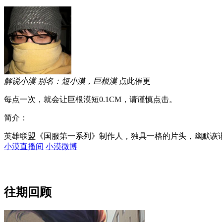
解说小漠
别名：短小漠，巨根漠
点此催更
每点一次，就会让巨根漠短0.1CM，请谨慎点击。
简介：
英雄联盟《国服第一系列》制作人，独具一格的片头，幽默诙
小漠直播间
小漠微博
往期回顾