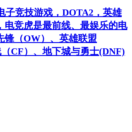
子竞技游戏，DOTA2，英雄
，电竞虎是最前线、最娱乐的电
先锋（OW）、英雄联盟
（CF）、地下城与勇士(DNF)