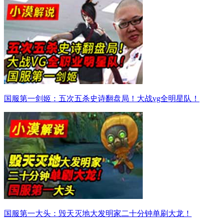
国服第一剑姬：五次五杀史诗翻盘局！大战vg全明星队！
国服第一大头：毁天灭地大发明家二十分钟单刷大龙！